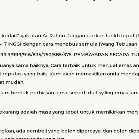
dai Pajak atau Ar Rahnu. Jangan biarkan tarikh luput (
I TINGGI dengan cara menebus semula (Wang Tebusan D
999.9/999/916/835/750/585/375. PEMBAYARAN SECARA TUNA
uanya sama baiknya. Cara terbaik untuk menjual emas 
 reputasi yang baik. Kami akan memastikan anda mendap
mat mudah.
am bentuk perhiasan lama, seperti duit syiling emas la
 sekarang adalah masa yang tepat untuk memikirkan men
n, ada pembeli yang boleh dipercayai dan boleh dipe