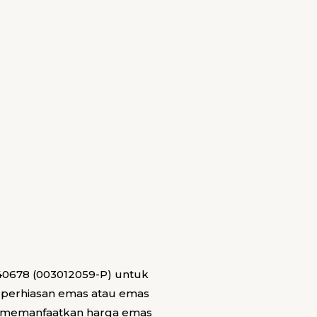
40678 (003012059-P) untuk
i perhiasan emas atau emas
l memanfaatkan harga emas